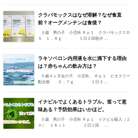
クラバモックスはなぜ溶解？なぜ食直
前？オーグメンチンは食後？
３歳 男の子 小児科 Ｒｐ１ クラバモックスＤ
Ｓ １．８ｇ １日２回朝夕 ...
ラキソベロン内用液を水に滴下する理由
は？赤ちゃんの飲み方は？
０歳４ヶ月女の子、小児科。 Ｒｐ１ ビオスリー
配合散 ０．７ｇ １日３ ...
イナビルでよくあるトラブル。笛って意
味ある？予防効果はいかほど。
５歳 男の子 小児科 Ｒｐ１ イナビル吸入（２
０） １キット １日１回 ...