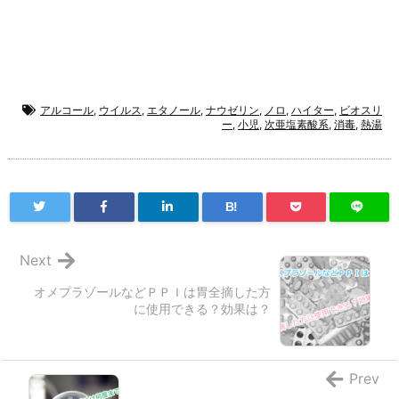
アルコール
,
ウイルス
,
エタノール
,
ナウゼリン
,
ノロ
,
ハイター
,
ビオスリ
ー
,
小児
,
次亜塩素酸系
,
消毒
,
熱湯
B!
Next
オメプラゾールなどＰＰＩは胃全摘した方
に使用できる？効果は？
Prev