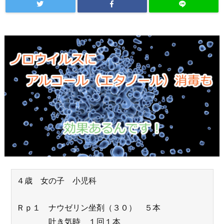
４歳 女の子 小児科
Ｒｐ１ ナウゼリン坐剤（３０） ５本
吐き気時 １回１本