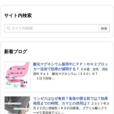
サイト内検索
新着ブログ
酸化マグネシウム服用中にＰＰＩやＨ２ブロッ
カー追加で効果が減弱する？
６８歳 女性 消化
器科 Ｒｐ１ 酸化マグネシウム（３３０）６Ｔ
１日３回毎 ...
リンゼスはなぜ食前？食後や寝る前では？効果
発現までの時間、カマとの併用は？
２０１７年３
月２２日に便秘型ＩＢＳの治療薬、 グアニル酸シクラ
ーゼＣ受容体アゴニ ...