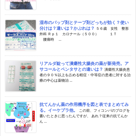
湿布のパップ剤とテープ剤どっちが効く？使い
分けは？違いは？かぶれは？
５６歳 女性 整形
外科 Ｒｐ１ カロナール（５００） １Ｔ
腰痛時 ...
リアルダ錠って潰瘍性大腸炎の薬が新発売。ア
サコールとペンタサとの違いは？
潰瘍性大腸炎患
者の９０％以上を占める軽症・中等症の患者に対する治
療の中心は薬物治 ...
抗てんかん薬の作用機序を図と表でまとめてみ
る。イーケプラ他。
この前、フィコンパのブログを
書いたときに思ったんですが、 あれ？従来の抗てんか
ん ...