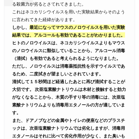
る殺菌力が劣るとさてれてきました。
これはネコカリシウイルスを用いた実験結果からそのよう
に言われてきた経緯があります。
しかし、
最近になってマウスのノロウイルスを用いた実験
結果では、アルコールも有効であることがわかりました。
ヒトのノロウイルスは、ネコカリシウイルスよりもマウス
のノロウイルスに類似していることから、アルコール消毒
（清拭）も有効であると考えられるようになりました。
ただし、ノロウイルスは消毒薬抵抗性を示すウイルスであ
るため、二度拭きが望ましいとされています。
清拭して１５秒間ほど経過したあとに再び清拭することが
大切です。
次亜塩素酸ナトリウムは木材と接触すると効力
がなくなることから、木質の手すり等の消毒には、次亜塩
素酸ナトリウムよりも消毒用エタノールの方が適していま
す。
また、ドアノブなどの金属やトイレの便座などのプラスチ
ックは、次亜塩素酸ナトリウムでは劣化しますが、消毒用
エタノールはそれに比べて劣化作用が少なく、また臭いも