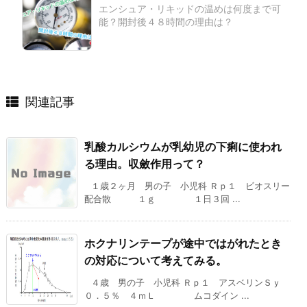
エンシュア・リキッドの温めは何度まで可
能？開封後４８時間の理由は？
関連記事
乳酸カルシウムが乳幼児の下痢に使われ
る理由。収斂作用って？
１歳２ヶ月 男の子 小児科 Ｒｐ１ ビオスリー
配合散 １ｇ １日３回 ...
ホクナリンテープが途中ではがれたとき
の対応について考えてみる。
４歳 男の子 小児科 Ｒｐ１ アスベリンＳｙ
０．５％ ４ｍＬ ムコダイン ...