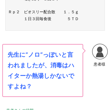
Ｒｐ２ ビオスリー配合散 １．５ｇ
１日３回毎食後 ５ＴＤ
先生に”ノロ”っぽいと言
患者様
われましたが、消毒はハ
イターか熱湯しかないで
すよね？