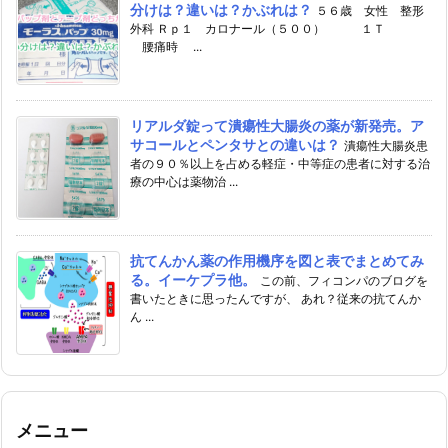
分けは？違いは？かぶれは？
５６歳 女性 整形
外科 Ｒｐ１ カロナール（５００） １Ｔ
腰痛時 ...
リアルダ錠って潰瘍性大腸炎の薬が新発売。ア
サコールとペンタサとの違いは？
潰瘍性大腸炎患
者の９０％以上を占める軽症・中等症の患者に対する治
療の中心は薬物治 ...
抗てんかん薬の作用機序を図と表でまとめてみ
る。イーケプラ他。
この前、フィコンパのブログを
書いたときに思ったんですが、 あれ？従来の抗てんか
ん ...
メニュー