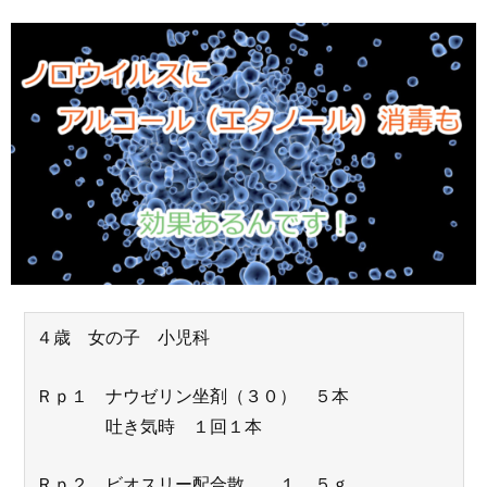
４歳 女の子 小児科
Ｒｐ１ ナウゼリン坐剤（３０） ５本
吐き気時 １回１本
Ｒｐ２ ビオスリー配合散 １．５ｇ