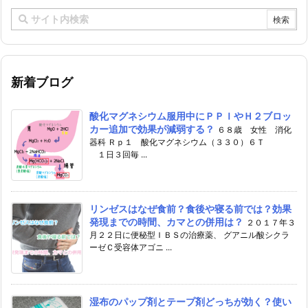
新着ブログ
酸化マグネシウム服用中にＰＰＩやＨ２ブロッ
カー追加で効果が減弱する？
６８歳 女性 消化
器科 Ｒｐ１ 酸化マグネシウム（３３０）６Ｔ
１日３回毎 ...
リンゼスはなぜ食前？食後や寝る前では？効果
発現までの時間、カマとの併用は？
２０１７年３
月２２日に便秘型ＩＢＳの治療薬、 グアニル酸シクラ
ーゼＣ受容体アゴニ ...
湿布のパップ剤とテープ剤どっちが効く？使い